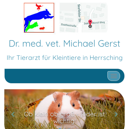
Dr. med. vet. Michael Gerst
Ihr Tierarzt für Kleintiere in Herrsching
Schalte 
Z
W
u
e
r
i
Ob klein ob groß - jeder ist
ü
t
wichtig!
c
e